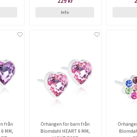
229 kr
2
Info
n från
Örhängen för barn från
Örhängen
 6 MM,
Blomdahl HEART 6 MM,
Blomdah