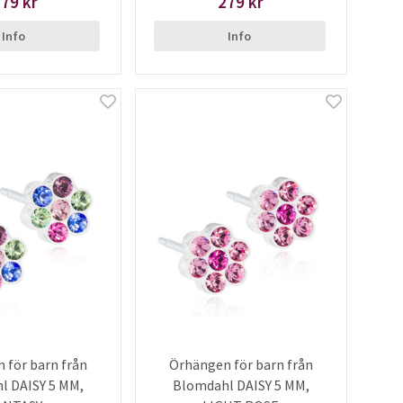
79 kr
279 kr
Info
Info
 för barn från
Örhängen för barn från
l DAISY 5 MM,
Blomdahl DAISY 5 MM,