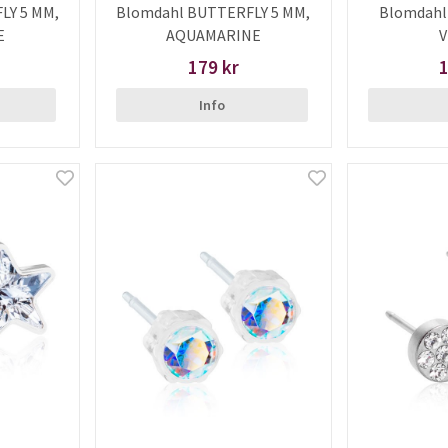
LY 5 MM,
Blomdahl BUTTERFLY 5 MM,
Blomdahl
E
AQUAMARINE
V
179 kr
1
Info