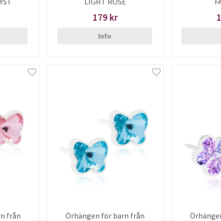
YST
LIGHT ROSE
F
179 kr
1
Info
n från
Örhängen för barn från
Örhängen