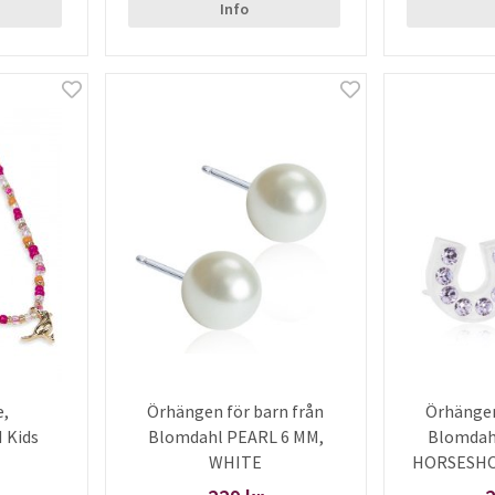
Info
e,
Örhängen för barn från
Örhängen
 Kids
Blomdahl PEARL 6 MM,
Blomdah
WHITE
HORSESHOE