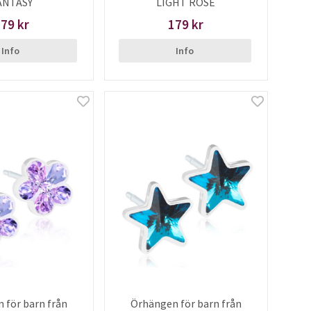
ANTASY
LIGHT ROSE
79 kr
179 kr
Info
Info
 för barn från
Örhängen för barn från