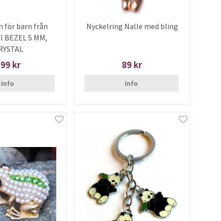
 för barn från
Nyckelring Nalle med bling
l BEZEL 5 MM,
RYSTAL
99 kr
89 kr
Info
Info