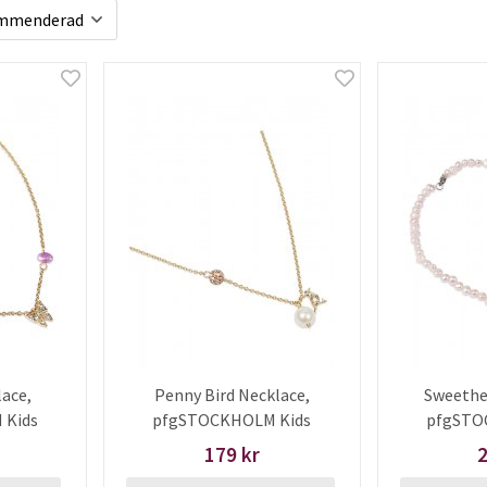
lace,
Penny Bird Necklace,
Sweethe
 Kids
pfgSTOCKHOLM Kids
pfgSTO
179 kr
2