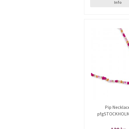
Info
Pip Necklac
pfgSTOCKHOLM