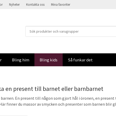
kor
Nyheter
Kontakta oss
Mina favoriter
r
Bling him
Bling kids
Så funkar det
ka en present till barnet eller barnbarnet
 barnen. En present till någon som gjort hål i öronen, en present t
är finner du massor av smycken och presenter som barnen blir gl