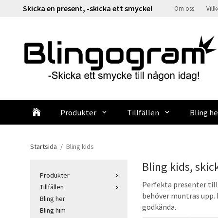
Skicka en present, -skicka ett smycke!
Om oss
Vill
Produkter
Tillfällen
Bling he
Startsida
/
Bling kids
Bling kids, skic
Produkter
Perfekta presenter till
Tillfällen
behöver muntras upp. H
Bling her
godkända.
Bling him