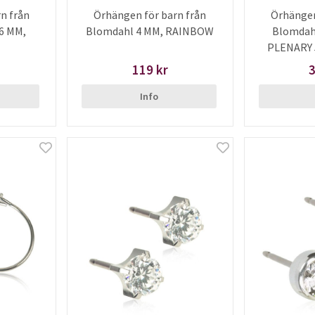
n från
Örhängen för barn från
Örhängen
6 MM,
Blomdahl 4 MM, RAINBOW
Blomdah
PLENARY 
119 kr
3
Info