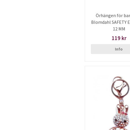
Örhängen för bar
Blomdahl SAFETY 
12 MM
119 kr
Info