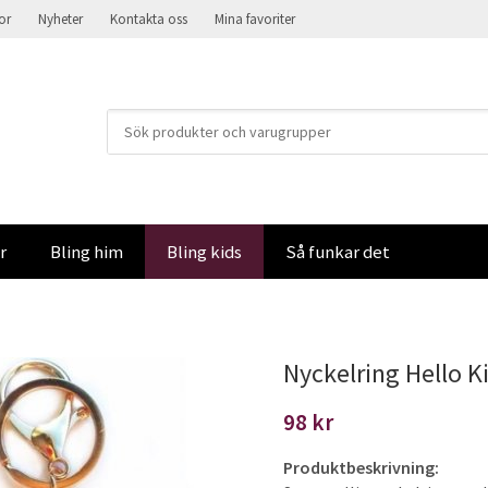
kor
Nyheter
Kontakta oss
Mina favoriter
r
Bling him
Bling kids
Så funkar det
Nyckelring Hello Ki
98 kr
Produktbeskrivning: