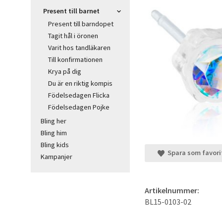
Present till barnet
Present till barndopet
Tagit hål i öronen
Varit hos tandläkaren
Till konfirmationen
Krya på dig
Du är en riktig kompis
Födelsedagen Flicka
Födelsedagen Pojke
Bling her
Bling him
Bling kids
Spara som favori
Kampanjer
Artikelnummer:
BL15-0103-02