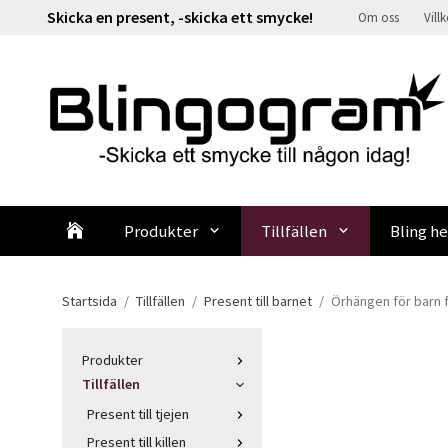
Skicka en present, -skicka ett smycke!
Om oss
Vill
Produkter
Tillfällen
Bling he
Startsida
/
Tillfällen
/
Present till barnet
/
Örhängen för barn 
Produkter
Tillfällen
Present till tjejen
Present till killen