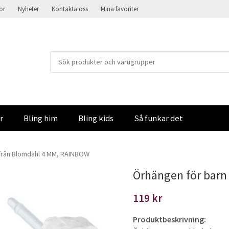
kor
Nyheter
Kontakta oss
Mina favoriter
r
Bling him
Bling kids
Så funkar det
från Blomdahl 4 MM, RAINBOW
Örhängen för barn
119 kr
Produktbeskrivning: