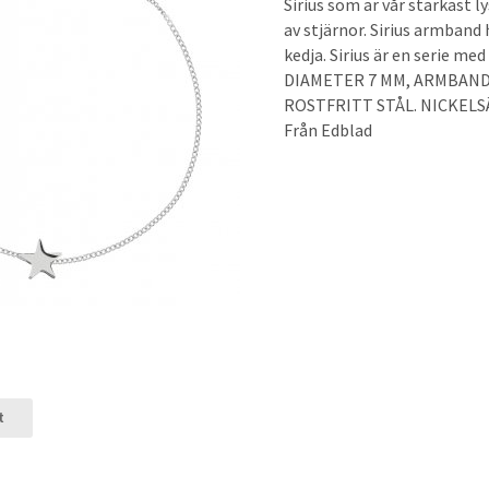
Sirius som är vår starkast l
av stjärnor. Sirius armband 
kedja. Sirius är en serie me
DIAMETER 7 MM, ARMBAND
ROSTFRITT STÅL. NICKELS
Från Edblad
t