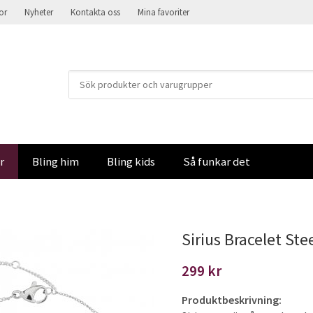
kor
Nyheter
Kontakta oss
Mina favoriter
r
Bling him
Bling kids
Så funkar det
Sirius Bracelet St
299 kr
Produktbeskrivning: