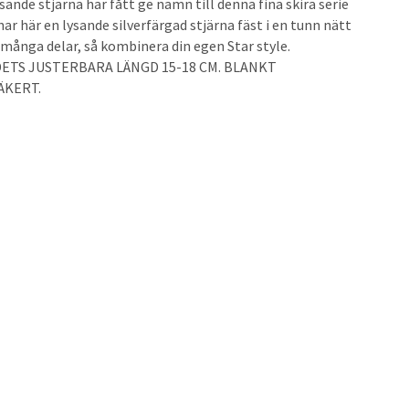
ysande stjärna har fått ge namn till denna fina skira serie
har här en lysande silverfärgad stjärna fäst i en tunn nätt
d många delar, så kombinera din egen Star style.
ETS JUSTERBARA LÄNGD 15-18 CM. BLANKT
ÄKERT.