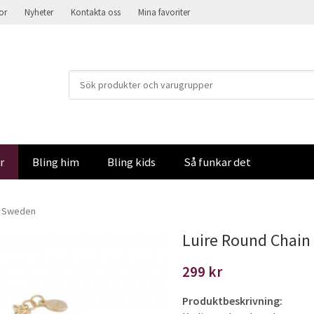
kor
Nyheter
Kontakta oss
Mina favoriter
r
Bling him
Bling kids
Så funkar det
of Sweden
Luire Round Chain 
299 kr
Produktbeskrivning: